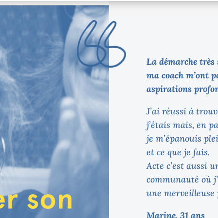
La démarche très 
ma coach m’ont pe
aspirations profo
J’ai réussi à tro
j’étais mais, en p
je m’épanouis ple
et ce que je fais.
Acte c’est aussi u
communauté où j’ai
une merveilleuse 
Marine, 31 ans